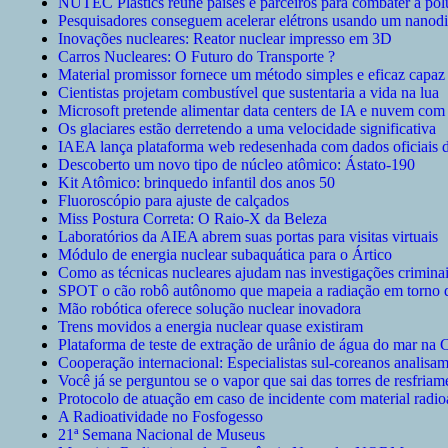
NUTEC Plastics reúne países e parceiros para combater a polu
Pesquisadores conseguem acelerar elétrons usando um nanodi
Inovações nucleares: Reator nuclear impresso em 3D
Carros Nucleares: O Futuro do Transporte ?
Material promissor fornece um método simples e eficaz capaz 
Cientistas projetam combustível que sustentaria a vida na lua
Microsoft pretende alimentar data centers de IA e nuvem com 
Os glaciares estão derretendo a uma velocidade significativa
IAEA lança plataforma web redesenhada com dados oficiais 
Descoberto um novo tipo de núcleo atômico: Ástato-190
Kit Atômico: brinquedo infantil dos anos 50
Fluoroscópio para ajuste de calçados
Miss Postura Correta: O Raio-X da Beleza
Laboratórios da AIEA abrem suas portas para visitas virtuais
Módulo de energia nuclear subaquática para o Ártico
Como as técnicas nucleares ajudam nas investigações crimina
SPOT o cão robô autônomo que mapeia a radiação em torno 
Mão robótica oferece solução nuclear inovadora
Trens movidos a energia nuclear quase existiram
Plataforma de teste de extração de urânio de água do mar na 
Cooperação internacional: Especialistas sul-coreanos analis
Você já se perguntou se o vapor que sai das torres de resfriam
Protocolo de atuação em caso de incidente com material radio
A Radioatividade no Fosfogesso
21ª Semana Nacional de Museus