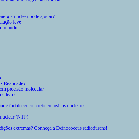
energia nuclear pode ajudar?
diação leve
o o mundo
o.
s Realidade?
com precisão molecular
os livres
ode fortalecer concreto em usinas nucleares
 nuclear (NTP)
ondições extremas? Conheça a Deinococcus radiodurans!