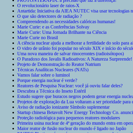
PROTONTERAPIA: a precisão que faz a diferença!
O revolucionário laser de raios-X
Antartida: Iniciativa da AIEA NUTEC visa usar tecnologias nu
O que são detectores de radiação ?
Compreendendo as necessidades calóricas humanas!
Marie Curie: e as Conferências Solvay
Marie Curie: Uma Jornada Brilhante na Ciência
Marie Curie no Brasil
A ciência nuclear ajuda a melhorar a fertilidade do solo para 
O vidro de urânio foi popular no século XIX e início do séc
Uma nova maneira de salvar rinocerontes (radioisótopos)
O Paradoxo dos Javalis Radioativos: A Natureza Surpreende!
Projeto de Demonstração do Reator Natrium
Técnicas Analíticas Nucleares (NATs)
Vamos falar sobre o luminol
Porque energia nuclear é verde?
Reatores de Pesquisa Nuclear: você já ouviu falar deles?
Descubra a Técnica do Inseto Estéril
Estudo sugere que buracos negros podem gerar energia nucle
Projetos de exploração da Lua voltaram a ser prioridade para 
Aviso de radiação ionizante Símbolo suplementar
Startup chinesa Betavolt New Energy Technology Co. anuncia
Proteção radiológica para pequenos reatores modulares
Primeira usina nuclear de 4ª geração do mundo entra em oper
Maior reator de fusão nuclear do mundo é ligado no Japão