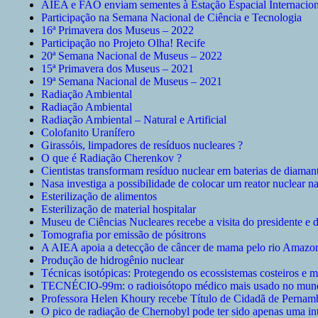
AIEA e FAO enviam sementes à Estação Espacial Internacion
Participação na Semana Nacional de Ciência e Tecnologia
16ª Primavera dos Museus – 2022
Participação no Projeto Olha! Recife
20ª Semana Nacional de Museus – 2022
15ª Primavera dos Museus – 2021
19ª Semana Nacional de Museus – 2021
Radiação Ambiental
Radiação Ambiental
Radiação Ambiental – Natural e Artificial
Colofanito Uranífero
Girassóis, limpadores de resíduos nucleares ?
O que é Radiação Cherenkov ?
Cientistas transformam resíduo nuclear em baterias de diaman
Nasa investiga a possibilidade de colocar um reator nuclear na
Esterilização de alimentos
Esterilização de material hospitalar
Museu de Ciências Nucleares recebe a visita do presidente e
Tomografia por emissão de pósitrons
A AIEA apoia a detecção de câncer de mama pelo rio Amazo
Produção de hidrogênio nuclear
Técnicas isotópicas: Protegendo os ecossistemas costeiros e m
TECNÉCIO-99m: o radioisótopo médico mais usado no mun
Professora Helen Khoury recebe Título de Cidadã de Perna
O pico de radiação de Chernobyl pode ter sido apenas uma inte