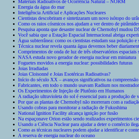
Materiais Radioativos de Ocorrência Natural – NORM
Energia da água do mar
Inteligência Artificial e Aplicações Nucleares
Cientistas descobriram e sintetizaram um novo isótopo do urâ
Como os raios cósmicos nos ajudam a ver dentro de pirâmides
Pesquisa aponta que desastre nuclear de Chernobyl mudou 
Você sabia que a Estação Espacial Internacional abriga expe
Água subterrânea: como os cientistas estudam sua poluição e 
Técnica nuclear revela quanta água devemos beber diariamen
Comprimentos de onda de luz de três observatórios espaciais 
NASA estuda novo gerador de energia nuclear em miniatura
Foguetes movidos a energia nuclear: possibilidades futuras
Joias Irradiadas
Joias Cloisonné e Joias Esotéricas Radioativas?
Início do século XX – avanços significativos na compreensão e
Fabricantes, em todo o mundo usavam Radium nos mostradore
Os Experimentos de Injeção de Plutônio em Humanos
A radiação ultravioleta do sol é essencial para a produção de
Por que as plantas de Chernobyl não morreram com a radiaçã
Usando cobras para monitorar a radiação de Fukushima
National Ignition Facility alcança ignição por fusão
Na espaçonave Orion estão sendo realizados experimentos cie
Usando a Ciência Nuclear para ajudar a deter o comércio ileg
Como as técnicas nucleares podem ajudar a identificar e conte
A reserva de energia nuclear do oceano