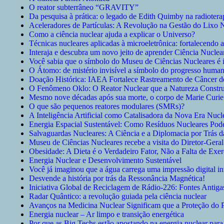
O reator subterrâneo “GRAVITY”
Da pesquisa à prática: o legado de Edith Quimby na radiotera
Aceleradores de Partículas: A Revolução na Gestão do Lixo 
Como a ciência nuclear ajuda a explicar o Universo?
Técnicas nucleares aplicadas à microeletrônica: fortalecendo 
Interaja e descubra um novo jeito de aprender Ciência Nucle
Você sabia que o símbolo do Museu de Ciências Nucleares é
O Átomo: de mistério invisível a símbolo do progresso huma
Doação Histórica: IAEA Fortalece Rastreamento de Câncer
O Fenômeno Oklo: O Reator Nuclear que a Natureza Construiu
Mesmo nove décadas após sua morte, o corpo de Marie Curie 
O que são pequenos reatores modulares (SMRs)?
A Inteligência Artificial como Catalisadora da Nova Era Nucl
Energia Espacial Sustentável: Como Resíduos Nucleares Pod
Salvaguardas Nucleares: A Ciência e a Diplomacia por Trás 
Museu de Ciências Nucleares recebe a visita do Diretor-Ger
Obesidade: A Dieta é o Verdadeiro Fator, Não a Falta de Exer
Energia Nuclear e Desenvolvimento Sustentável
Você já imaginou que a água carrega uma impressão digital in
Desvende a história por trás da Ressonância Magnética!
Iniciativa Global de Reciclagem de Rádio-226: Fontes Antig
Radar Quântico: a revolução guiada pela ciência nuclear
Avanços na Medicina Nuclear Significam que a Proteção do Pa
Energia nuclear – Ar limpo e transição energética
Por que as Big Techs estão apostando na energia nuclear para t