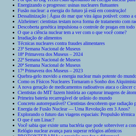
Energizando o progresso: usinas nucleares flutuantes
Fusão nuclear: a energia do futuro já está em construção!
Dessalinização | Água do mar que vira água potável: como a 
Alzheimer: cientistas testam nova forma de tratamento com ra
Descoberta genética impulsiona o controle de pragas em tod
O que a ciência nuclear tem a ver com o que você come?
Irradiação de alimentos
Técnicas nucleares contra fraudes alimentares
23ª Semana Nacional de Museus
18ª Primavera dos Museus – 2024
22ª Semana Nacional de Museus
20ª Semana Nacional de Museus
17ª Primavera dos Museus – 2023
Quebra-gelo movido a energia nuclear mais potente do mund
Como os Físicos Nucleares Tornaram o Sonho dos Alquimista
A nova geração de medicamentos radioativos ataca o câncer 
Cientistas do MIT fazem história ao capturar imagens de átom
Primeira bateria recarregável de urânio do mundo
Concreto autorreparável? Cientistas descobrem que radiação p
Energia de Fusão Nuclear — Uma Revolução em 3 Anos?
Explorando o futuro das viagens espaciais: Propulsão térmica
O que é um Linac?
Você sabia que existe uma bactéria que pode sobreviver a c
Relógio nuclear avança para superar relógios atômicos