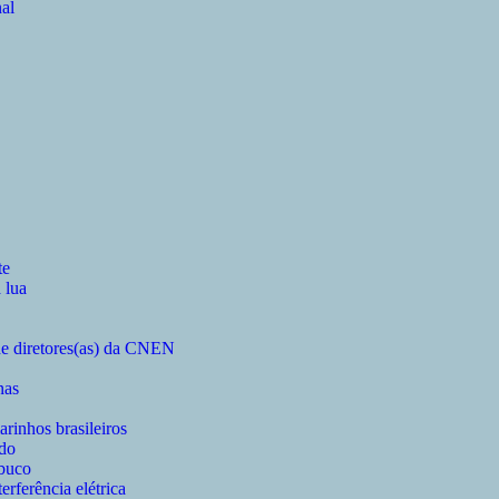
al
te
 lua
 de diretores(as) da CNEN
nas
arinhos brasileiros
do
mbuco
rferência elétrica