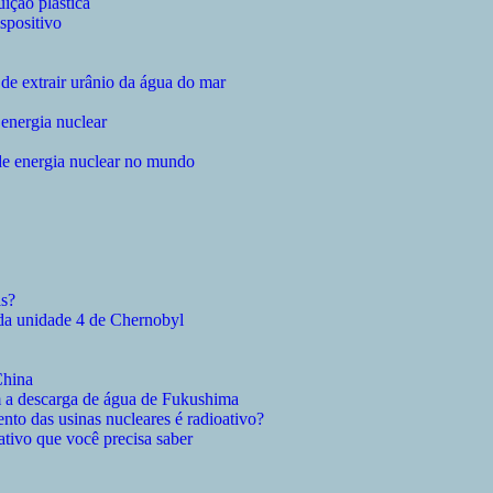
ição plástica
spositivo
de extrair urânio da água do mar
energia nuclear
de energia nuclear no mundo
is?
da unidade 4 de Chernobyl
China
am a descarga de água de Fukushima
ento das usinas nucleares é radioativo?
ativo que você precisa saber