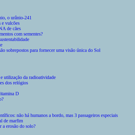
nio, o urânio-241
 e vulcões
DNA de cães
rimentos com sementes?
sustentabilidade
te
são sobrepostos para fornecer uma visão única do Sol
 utilização da radioatividade
s dos relógios
 vitamina D
o?
ntíficos: não há humanos a bordo, mas 3 passageiros especiais
al de marfim
r a erosão do solo?