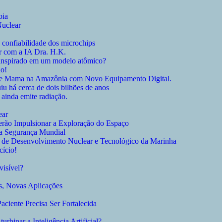
pia
Nuclear
a confiabilidade dos microchips
ar com a IA Dra. H.K.
 inspirado em um modelo atômico?
no!
 de Mama na Amazônia com Novo Equipamento Digital.
 há cerca de dois bilhões de anos
ainda emite radiação.
ear
erão Impulsionar a Exploração do Espaço
da Segurança Mundial
al de Desenvolvimento Nuclear e Tecnológico da Marinha
cício!
visível?
as, Novas Aplicações
ciente Precisa Ser Fortalecida
urbinar a Inteligência Artificial?