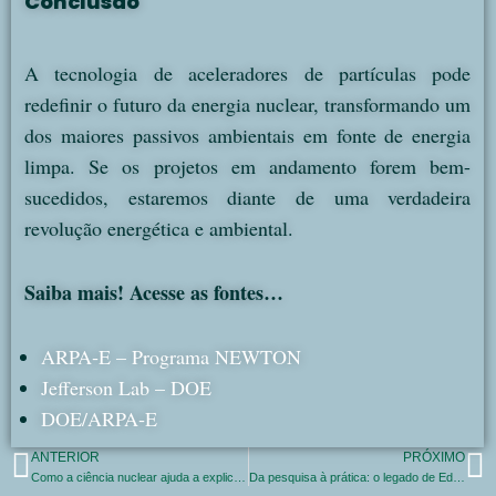
Conclusão
A tecnologia de aceleradores de partículas pode
redefinir o futuro da energia nuclear, transformando um
dos maiores passivos ambientais em fonte de energia
limpa. Se os projetos em andamento forem bem-
sucedidos, estaremos diante de uma verdadeira
revolução energética e ambiental.
Saiba mais! Acesse as fontes…
ARPA‑E – Programa NEWTON
Jefferson Lab – DOE
DOE/ARPA‑E
ANTERIOR
PRÓXIMO
Como a ciência nuclear ajuda a explicar o Universo?
Da pesquisa à prática: o legado de Edith Quimby na radioterapia