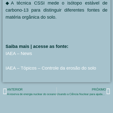
◆A técnica CSSI mede o isótopo estável de
carbono-13 para distinguir diferentes fontes de
matéria orgânica do solo.
Saiba mais | acesse as fonte:
IAEA – News
IAEA – Tópicos – Controle da erosão do solo
ANTERIOR
PRÓXIMO
A reserva de energia nuclear do oceano
Usando a Ciência Nuclear para ajudar a deter o comércio ilegal de marfim