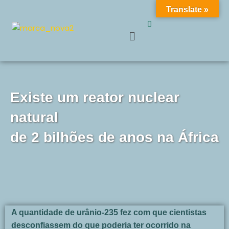
Translate »
Get 30% off your first purchase
Got it!
Pular
para
o
conteúdo
Existe um reator nuclear
natural
de 2 bilhões de anos na África
A quantidade de urânio-235 fez com que cientistas
desconfiassem do que poderia ter ocorrido na