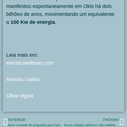
manifestou espontaneamente em Oklo há dois
bilhões de anos, movimentando um equivalente
a
100 Kw de energia
.
Leia mais em:
electricalelibrary.com
Revista Galileu
Olhar digital
ANTERIOR
PRÓXIMO
Novo conceito de propulsão para facilitar o transporte rápido para a Lua e Marte
Novos relógios atômicos vão redefinir o segundo