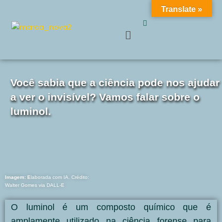
Translate »
Get 30% off your first purchase
Got it!
Pular
para
o
conteúdo
Você sabia que a ciência pode nos ajudar
a ver o invisível? Vamos falar sobre o
luminol.
Imagem: E
laborada com IA.
Crédito:
Walter Gomes via DALL-E
O luminol é um composto químico que é
amplamente utilizado na ciência forense para