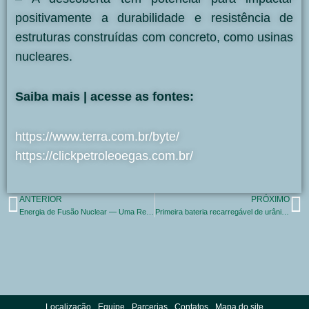
positivamente a durabilidade e resistência de
estruturas construídas com concreto, como usinas
nucleares.
Saiba mais | acesse as fontes:
https://www.terra.com.br/byte/
https://clickpetroleoegas.com.br/
ANTERIOR
PRÓXIMO
Energia de Fusão Nuclear — Uma Revolução em 3 Anos?
Primeira bateria recarregável de urânio do mundo
Localização
Equipe
Parcerias
Contatos
Mapa do site