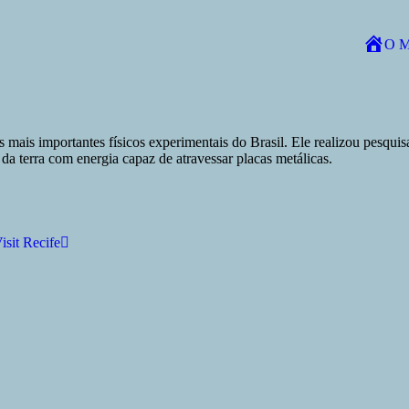
Get 30% off your first purchase
O M
Home
mais importantes físicos experimentais do Brasil. Ele realizou pesquis
 da terra com energia capaz de atravessar placas metálicas.
isit Recife