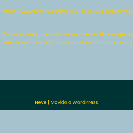
https://www.pref.fukushima.lg.jp/sec/36035b/zenryou
Anterior
França anuncia “renascimento” da energia nu
Próximo
Usina nuclear japonesa criou um habitat para pe
Neve
| Movido a
WordPress