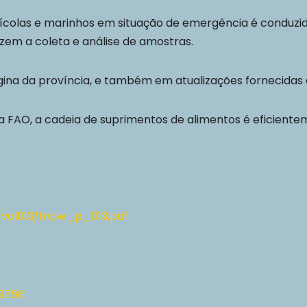
ícolas e marinhos em situação de emergência é conduzid
em a coleta e análise de amostras.
ina da província, e também em atualizações fornecidas 
a FAO, a cadeia de suprimentos de alimentos é eficient
w/vol013/fnow_p_013.pdf
49766