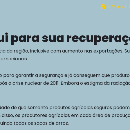
O Museu
Home
Get 30% off your first purchase
ui para sua recupera
cia da região, inclusive com aumento nas exportações. S
ernacionais.
o para garantir a segurança e já conseguem que produt
pós a crise nuclear de 2011. Embora o estigma da radiaçã
idade de que somente produtos agrícolas seguros podem s
 disso, os produtores agrícolas em cada área de produç
luindo todos os sacos de arroz.