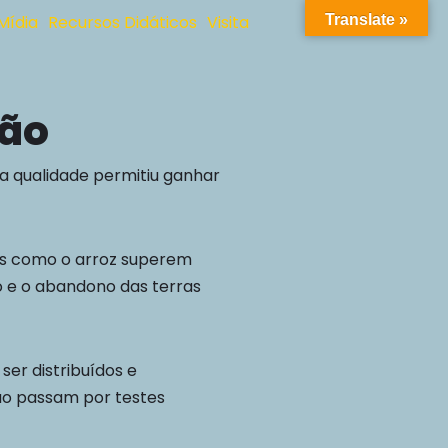
Mídia
Recursos Didáticos
Visita
Translate »
Got it!
ção
ua qualidade permitiu ganhar
os como o arroz superem
o e o abandono das terras
er distribuídos e
ão passam por testes