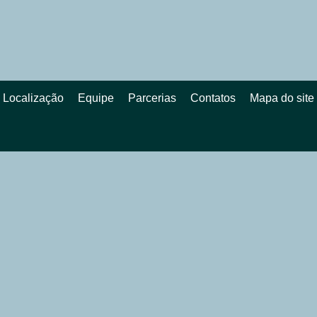
Localização
Equipe
Parcerias
Contatos
Mapa do site
o formulário estão
ativados por proble
m efetuados pelo email: