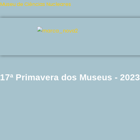
Museu de Ciências Nucleares
Pular
para
o
conteúdo
17ª Primavera dos Museus - 2023