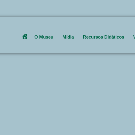
Get 30% off your first purchase
O Museu
Mídia
Recursos Didáticos
Home