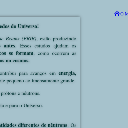
Get 30% off your first purchase
O M
Home
redos do Universo!
ope Beams (FRIB)
, estão produzindo
 antes
. Esses estudos ajudam os
cos se formam
, como ocorrem as
os no cosmos.
energia,
 contribui para avanços em
ente pequeno ao imensamente grande.
 prótons e nêutrons.
ia e para o Universo.
tidades diferentes de nêutrons
. Os