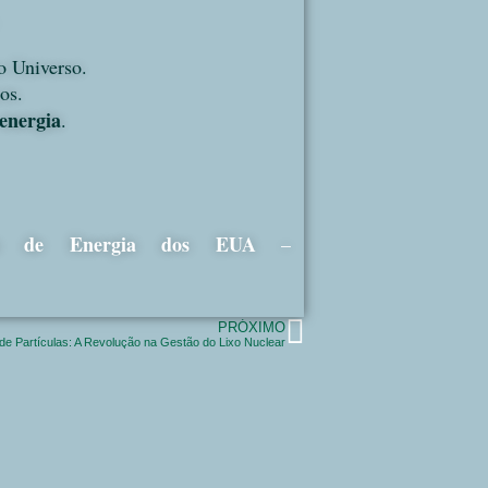
o Universo.
os.
 energia
.
nto de Energia dos EUA
–
PRÓXIMO
de Partículas: A Revolução na Gestão do Lixo Nuclear