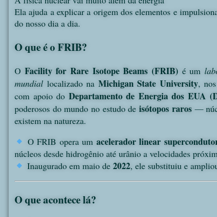
A física nuclear vai muito além da energia
Ela ajuda a explicar a origem dos elementos e impulsiona
do nosso dia a dia.
O que é o
FRIB
?
Facility for Rare Isotope Beams (FRIB)
O
é um
lab
Michigan State University
mundial
localizado na
, nos
Departamento de Energia dos EUA (
com apoio do
isótopos raros
poderosos do mundo no estudo de
— núcl
existem na natureza.
acelerador linear superconduto
O FRIB opera um
núcleos desde hidrogênio até urânio a velocidades próxi
2022
Inaugurado em maio de
, ele substituiu e ampli
O que acontece lá?