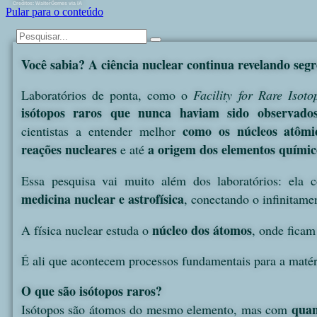
Creditos: WalterGomes via IA
Pular para o conteúdo
Você sabia? A ciência nuclear continua revelando seg
Laboratórios de ponta, como o
Facility for Rare Isot
isótopos raros que nunca haviam sido observados
como os núcleos atômi
cientistas a entender melhor
reações nucleares
a origem dos elementos químic
e até
Essa pesquisa vai muito além dos laboratórios: ela
medicina nuclear e astrofísica
, conectando o infinitam
núcleo dos átomos
A física nuclear estuda o
, onde ficam
É ali que acontecem processos fundamentais para a matér
O que são isótopos raros?
quan
Isótopos são átomos do mesmo elemento, mas com