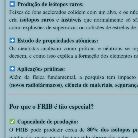
Produção de isótopos raros:
Feixes de íons acelerados colidem com um alvo, e os núc
isótopos raros e instáveis
cria
que normalmente só são
como explosões de supernovas ou colisões de estrelas de 
Estudo de propriedades atômicas:
Os cientistas analisam como prótons e nêutrons se o
decaem, e como isso explica a formação dos elementos n
Aplicações práticas:
Além da física fundamental, a pesquisa tem impac
(novos radiofármacos)
ciência de materiais
segurança
,
,
Por que o FRIB é tão especial?
Capacidade de produção:
80% dos isótopos pr
O FRIB pode produzir cerca de
muitos dos quais nunca haviam sido observados antes.