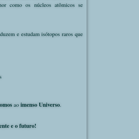
hor como os núcleos atômicos se
roduzem e estudam isótopos raros que
s
tomos
imenso Universo
ao
.
nte e o futuro!