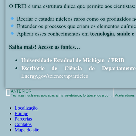
O FRIB é uma estrutura única que permite aos cientistas:
Recriar e estudar núcleos raros como os produzidos n
Entender os processos que criam os elementos químic
tecnologia, saúde e
Aplicar esses conhecimentos em
Saiba mais! Acesse as fontes…
Universidade Estadual de Michigan / FRIB
Escritório de Ciência do Departame
Energy.gov/science/np/articles
ANTERIOR
Técnicas nucleares aplicadas à microeletrônica: fortalecendo a confiabilidade dos microchips
Aceleradores 
Localização
Equipe
Parcerias
Contatos
Mapa do site