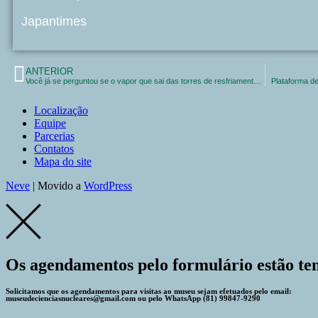
Japantimes
ANTERIOR
Você já se perguntou se o vapor que sai das torres de resfriamento das usinas nucleares é radioativo?
Plataforma de
Localização
Equipe
Parcerias
Contatos
Mapa do site
Neve
| Movido a
WordPress
Os agendamentos pelo formulário estão te
Solicitamos que os agendamentos para visitas ao museu sejam efetuados pelo email:
museudecienciasnucleares@gmail.com ou pelo WhatsApp (81) 99847-9290