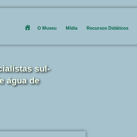
Get 30% off your first purchase
O Museu
Mídia
Recursos Didáticos
Home
alistas sul-
e água de