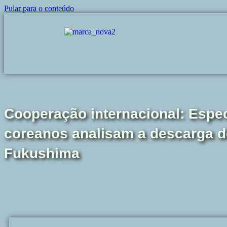
Pular para o conteúdo
Cooperação internacional: Especi
coreanos analisam a descarga d
Fukushima