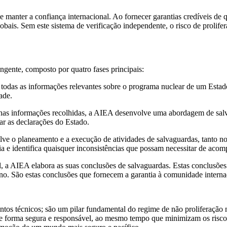
e manter a confiança internacional. Ao fornecer garantias credíveis de
lobais. Sem este sistema de verificação independente, o risco de prolif
gente, composto por quatro fases principais:
todas as informações relevantes sobre o programa nuclear de um Estado
ade.
s informações recolhidas, a AIEA desenvolve uma abordagem de salva
ar as declarações do Estado.
ve o planeamento e a execução de atividades de salvaguardas, tanto no
cia e identifica quaisquer inconsistências que possam necessitar de ac
, a AIEA elabora as suas conclusões de salvaguardas. Estas conclusões
no. São estas conclusões que fornecem a garantia à comunidade interna
s técnicos; são um pilar fundamental do regime de não proliferação n
 de forma segura e responsável, ao mesmo tempo que minimizam os riscos