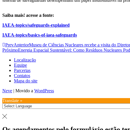
sistema de salvaguardas desempenham um papel insubstituível na pr
Saiba mais! acesse a fonte:
IAEA-topics/safeguards-explained
IAEA-topics/basics-of-iaea-safeguards
Prev
Anterior
Museu de Ciências Nucleares recebe a visita do Diret
Próximo
Energia Espacial Sustentável: Como Resíduos Nucleares Pod
Localização
Equipe
Parcerias
Contatos
Mapa do site
Neve
| Movido a
WordPress
Translate »
Os agendamentos pelo formulário estão te