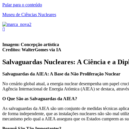
Pular para o conteúdo
Museu de Ciências Nucleares
Imagem: Concepção artística
Creditos: WalterGomes via IA
Salvaguardas Nucleares: A Ciência e a Di
Salvaguardas da AIEA: A Base da Não Proliferação Nuclear
No cenário global atual, a energia nuclear desempenha um papel cruc
Agência Internacional de Energia Atómica (AIEA) se destaca, através d
O Que São as Salvaguardas da AIEA?
As salvaguardas da AIEA são um conjunto de medidas técnicas aplicada
de forma independente, que as instalações nucleares não são mal utili
mecanismo pelo qual a AIEA assegura que os Estados cumprem as suas
Porquê São Tão Importantes?