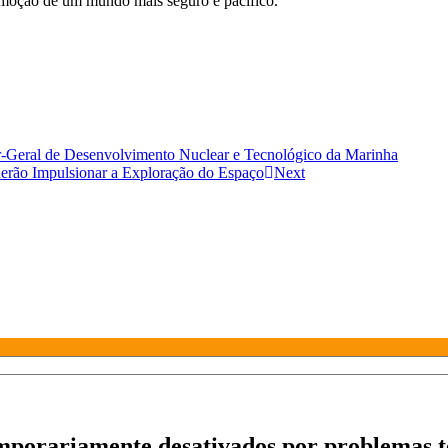
omoção de um mundo mais seguro e pacífico.
or-Geral de Desenvolvimento Nuclear e Tecnológico da Marinha
erão Impulsionar a Exploração do Espaço
Next
mporariamente desativados por problemas t