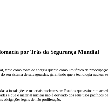
Get 30% off your first purchase
plomacia por Trás da Segurança Mundial
ial, tanto como fonte de energia quanto como um tópico de preocupação 
o seu sistema de salvaguardas, garantindo que a tecnologia nuclear seja
s a instalações e materiais nucleares em Estados que assinaram acordos
zadas e que o material nuclear não é desviado dos seus usos pacíficos 
 obrigações legais de não proliferação.