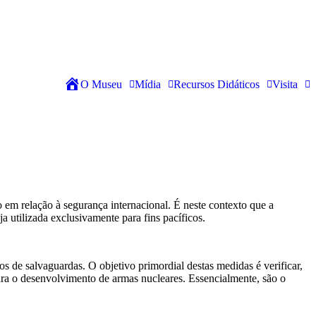
Got it!
O Museu
Mídia
Recursos Didáticos
Visita
Home
em relação à segurança internacional. É neste contexto que a
 utilizada exclusivamente para fins pacíficos.
 de salvaguardas. O objetivo primordial destas medidas é verificar,
para o desenvolvimento de armas nucleares. Essencialmente, são o