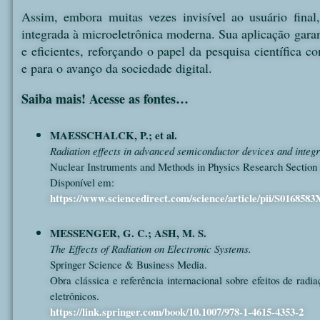
Assim, embora muitas vezes invisível ao usuário final,
integrada à microeletrônica moderna. Sua aplicação garan
e eficientes, reforçando o papel da pesquisa científica 
e para o avanço da sociedade digital.
Saiba mais! Acesse as fontes…
MAESSCHALCK, P.; et al.
Radiation effects in advanced semiconductor devices and integra
Nuclear Instruments and Methods in Physics Research Section 
Disponível em:
https://www.sciencedirect.com/science/article/pii/S016858
MESSENGER, G. C.; ASH, M. S.
The Effects of Radiation on Electronic Systems.
Springer Science & Business Media.
Obra clássica e referência internacional sobre efeitos de rad
eletrônicos.
https://link.springer.com/book/10.1007/978-1-4615-4353-2