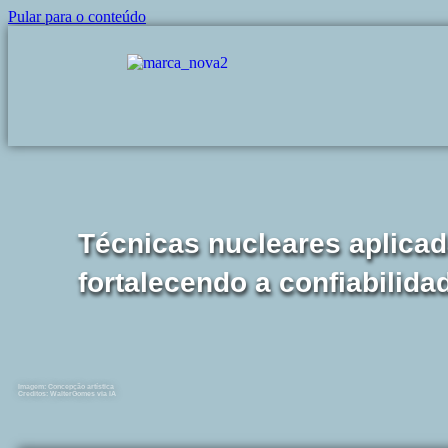
Pular para o conteúdo
Técnicas nucleares aplicad
fortalecendo a confiabilid
Imagem: Concepção artística
Creditos: WalterGomes via IA