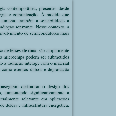
gia contemporânea, presentes desde
nergia e comunicação. À medida que
 aumenta também a sensibilidade a
radiação ionizante. Nesse contexto, a
envolvimento de semicondutores mais
feixes de íons
so de
, são amplamente
os microchips podem ser submetidos
mo a radiação interage com o material
tos como eventos únicos e degradação
conseguem aprimorar o design dos
ão, aumentando significativamente a
ecialmente relevante em aplicações
de defesa e infraestrutura energética,