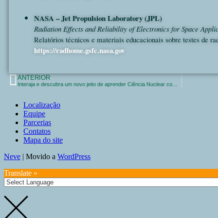
NASA – Jet Propulsion Laboratory (JPL)
Radiation Effects and Reliability of Electronics for Space Appli
Relatórios técnicos e materiais educacionais sobre testes de ra
https://radhome.gsfc.nasa.gov
ANTERIOR
Interaja e descubra um novo jeito de aprender Ciência Nuclear com a IA Dra. H.K.
Localização
Equipe
Parcerias
Contatos
Mapa do site
Neve
| Movido a
WordPress
Translate »