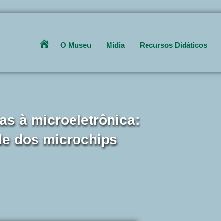
Get 30% off your first purchase
O Museu
Mídia
Recursos Didáticos
Home
as à microeletrônica:
ade dos microchips