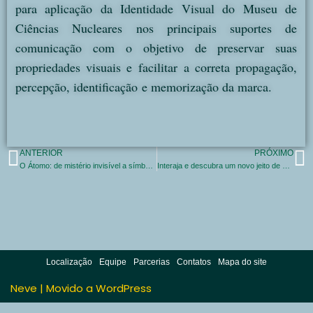
para aplicação da Identidade Visual do Museu de
Ciências Nucleares nos principais suportes de
comunicação com o objetivo de preservar suas
propriedades visuais e facilitar
a correta propagação,
percepção, identificação
e memorização da marca.
ANTERIOR
PRÓXIMO
O Átomo: de mistério invisível a símbolo do progresso humano!
Interaja e descubra um novo jeito de aprender Ciência Nuclear com a IA Dra. H.K.
Localização
Equipe
Parcerias
Contatos
Mapa do site
Neve
| Movido a
WordPress