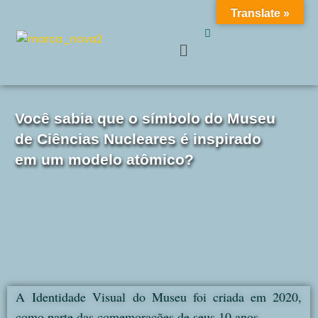
Translate »
Get 30% off your first purchase
Got it!
Pular
para
o
conteúdo
Você sabia que o símbolo do Museu
de Ciências Nucleares é inspirado
em um modelo atômico?
A
Identidade Visual do Museu foi criada em 2020,
como parte das comemorações de seus 10 anos.