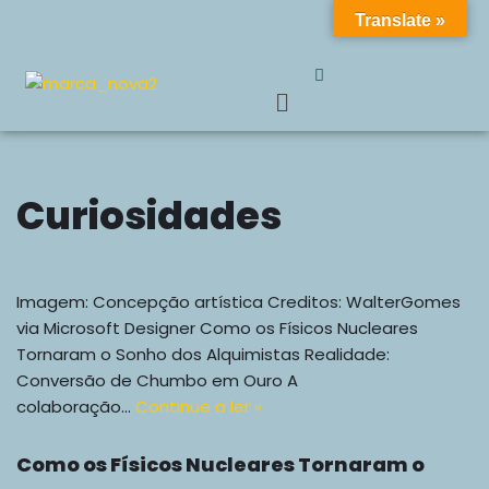
Translate »
Get 30% off your first purchase
Got it!
Pular
para
o
conteúdo
Curiosidades
Imagem: Concepção artística Creditos: WalterGomes
via Microsoft Designer Como os Físicos Nucleares
Tornaram o Sonho dos Alquimistas Realidade:
Conversão de Chumbo em Ouro A
colaboração…
Continue a ler »
Como os Físicos Nucleares Tornaram o